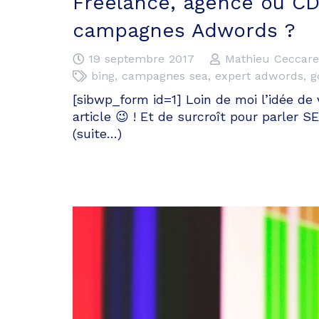
Freelance, agence ou CDI
campagnes Adwords ?
19 septembre 2017
Mathieu Ceccarel
bing
,
campagnes sea
,
expert adwords
,
g
[sibwp_form id=1] Loin de moi l’idée de 
article 😉 ! Et de surcroît pour parler 
(suite…)