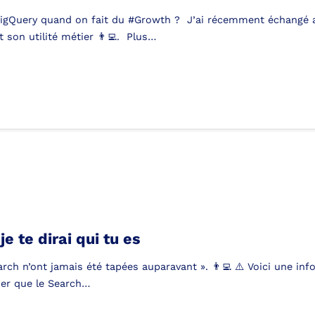
BigQuery quand on fait du #Growth ? J’ai récemment échangé a
 son utilité métier 👨‍💻. Plus…
e te dirai qui tu es
rch n’ont jamais été tapées auparavant ». 👨‍💻 ⚠️ Voici une i
nser que le Search…