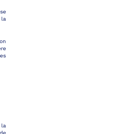
ise
 la
ion
ère
es
 la
 de