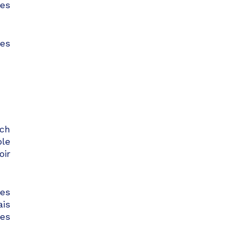
es
ées
rch
le
oir
pes
ais
pes