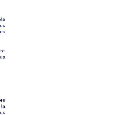
ple
nes
ées
ont
lus
es
 la
les