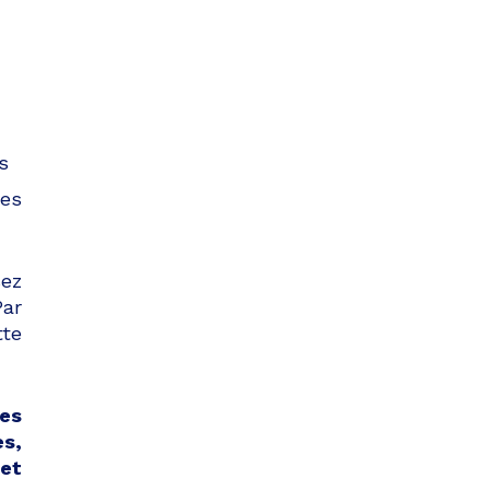
s
les
ez
Par
tte
res
es,
 et