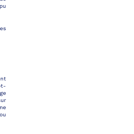
 pu
des
ent
ot-
ge
sur
 ne
 ou