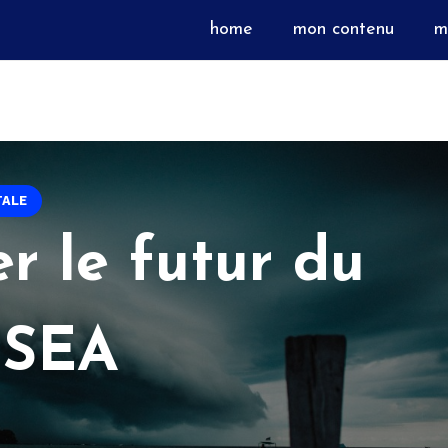
home
mon contenu
m
TALE
r le futur du
SEA