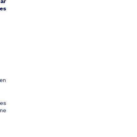
ar
es
 en
des
une