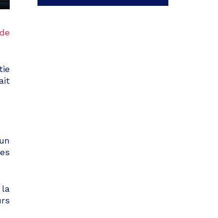
 de
tie
ait
 un
ses
 la
urs